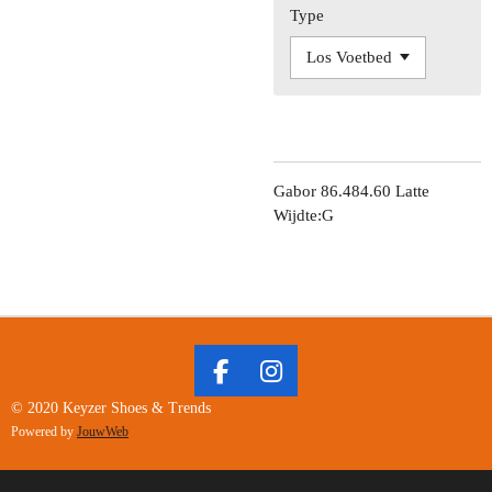
Type
Gabor 86.484.60 Latte
Wijdte:G
F
I
A
N
© 2020 Keyzer Shoes & Trends
C
S
Powered by
JouwWeb
E
T
B
A