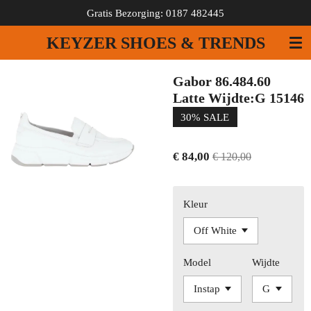
Gratis Bezorging: 0187 482445
Ga
direct
KEYZER SHOES & TRENDS
naar
de
hoofdinhoud
Gabor 86.484.60
Latte Wijdte:G 15146
30% SALE
€ 84,00
€ 120,00
Kleur
Model
Wijdte