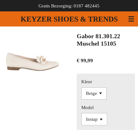
Gratis Bezorging: 0187 482445
Ga
direct
KEYZER SHOES & TRENDS
naar
de
hoofdinhoud
Gabor 81.301.22
Muschel 15105
€ 99,99
Kleur
Model