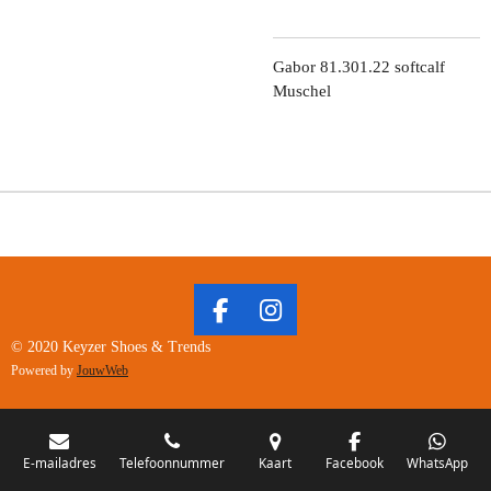
Gabor 81.301.22 softcalf
Muschel
F
I
A
N
© 2020 Keyzer Shoes & Trends
C
S
Powered by
JouwWeb
E
T
B
A
O
G
O
R
E-mailadres
Telefoonnummer
Kaart
Facebook
WhatsApp
K
A