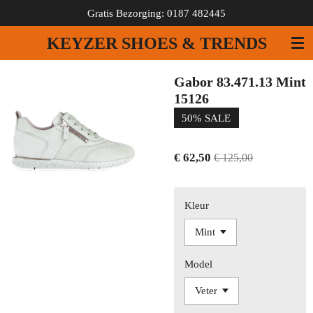
Gratis Bezorging: 0187 482445
Ga
direct
KEYZER SHOES & TRENDS
naar
de
hoofdinhoud
Gabor 83.471.13 Mint
15126
50% SALE
€ 62,50
€ 125,00
Kleur
Model