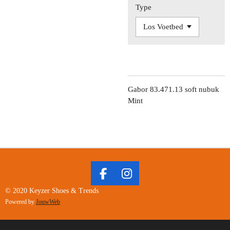
Type
Gabor 83.471.13 soft nubuk
Mint
F
I
A
N
© 2020 Keyzer Shoes & Trends
C
S
Powered by
JouwWeb
E
T
B
A