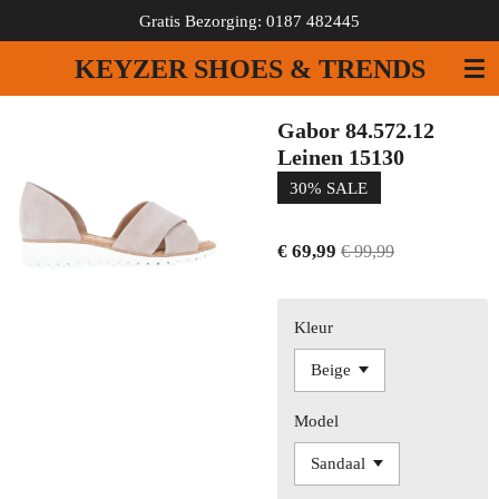
Gratis Bezorging: 0187 482445
Ga
direct
KEYZER SHOES & TRENDS
naar
de
hoofdinhoud
Gabor 84.572.12
Leinen 15130
30% SALE
€ 69,99
€ 99,99
Kleur
Model