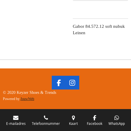
Gabor 84.572.12 soft nubuk
Leinen
F
I
A
N
© 2020 Keyzer Shoes & Trends
C
S
Powered by
JouwWeb
E
T
B
A
O
G
O
R
E-mailadres
Telefoonnummer
Kaart
Facebook
WhatsApp
K
A