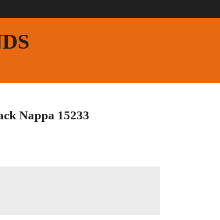
NDS
ack Nappa 15233