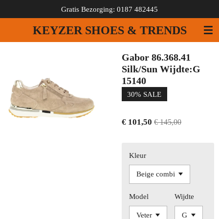
Gratis Bezorging: 0187 482445
Ga
direct
KEYZER SHOES & TRENDS
naar
de
hoofdinhoud
Gabor 86.368.41
Silk/Sun Wijdte:G
15140
30% SALE
€ 101,50
€ 145,00
Kleur
Model
Wijdte