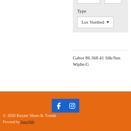
Type
Gabor 86.368.41 Silk/Sun
Wijdte:G
F
I
A
N
© 2020 Keyzer Shoes & Trends
C
S
Powered by
JouwWeb
E
T