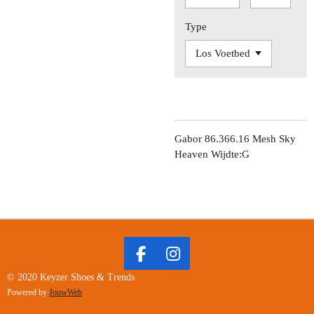
Type
Gabor 86.366.16 Mesh Sky
Heaven Wijdte:G
F
I
A
N
© 2020 Keyzer Shoes & Trends
C
S
Powered by
JouwWeb
E
T