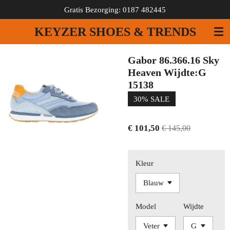
Gratis Bezorging: 0187 482445
Ga
direct
KEYZER SHOES & TRENDS
naar
de
hoofdinhoud
Gabor 86.366.16 Sky
Heaven Wijdte:G
15138
30% SALE
€ 101,50
€ 145,00
Kleur
Model
Wijdte