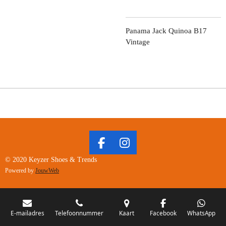
Panama Jack Quinoa B17
Vintage
F
I
A
N
© 2020 Keyzer Shoes & Trends
C
S
Powered by
JouwWeb
E
T
B
A
O
G
O
R
E-mailadres
Telefoonnummer
Kaart
Facebook
WhatsApp
K
A