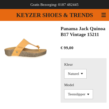
Gratis Bezorging: 0187 482445
Ga
direct
KEYZER SHOES & TRENDS
naar
de
hoofdinhoud
Panama Jack Quinoa
B17 Vintage 15211
€ 99,00
Kleur
Model