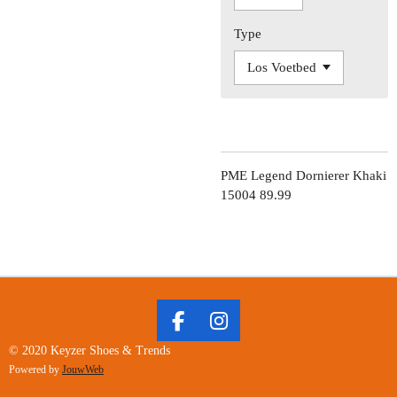
Type
PME Legend Dornierer Khaki
15004 89.99
F
I
A
N
© 2020 Keyzer Shoes & Trends
C
S
Powered by
JouwWeb
E
T