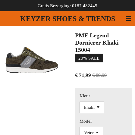
Gratis Bezorging: 0187 482445
Ga
direct
KEYZER SHOES & TRENDS
naar
de
hoofdinhoud
PME Legend
Dornierer Khaki
15004
20% SALE
€ 71,99
€ 89,99
Kleur
Model