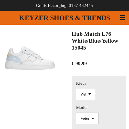
Gratis Bezorging: 0187 482445
Ga
direct
KEYZER SHOES & TRENDS
naar
de
hoofdinhoud
Hub Match L76
White/Blue/Yellow
15045
€ 99,99
Kleur
Model