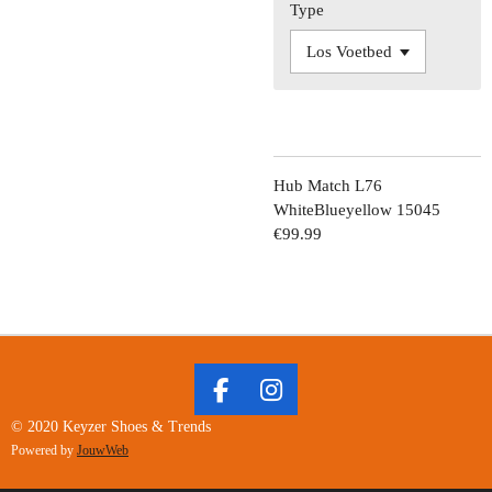
Type
Hub Match L76
WhiteBlueyellow 15045
€99.99
F
I
A
N
© 2020 Keyzer Shoes & Trends
C
S
Powered by
JouwWeb
E
T