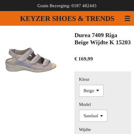
Gratis Bezorging: 0187 482445
Ga
direct
KEYZER SHOES & TRENDS
naar
de
hoofdinhoud
Durea 7409 Riga
Beige Wijdte K 15203
€ 169,99
Kleur
Model
Wijdte