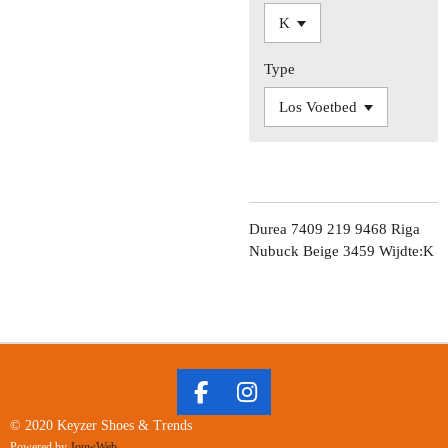
Type
Durea 7409 219 9468 Riga
Nubuck Beige 3459 Wijdte:K
F
I
A
N
© 2020 Keyzer Shoes & Trends
C
S
Powered by
JouwWeb