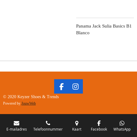
Panama Jack Sulia Basics B1
Blanco
F
I
A
N
© 2020 Keyzer Shoes & Trends
C
S
Powered by
JouwWeb
E
T
B
A
O
G
O
R
E-mailadres
Telefoonnummer
Kaart
Facebook
WhatsApp
K
A