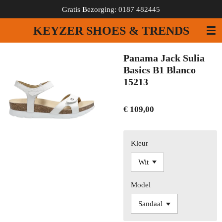
Gratis Bezorging: 0187 482445
Ga
direct
KEYZER SHOES & TRENDS
naar
de
hoofdinhoud
Panama Jack Sulia
Basics B1 Blanco
15213
€ 109,00
Kleur
Model