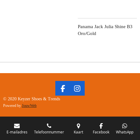
Panama Jack Julia Shine B3
Oro/Gold
F
I
A
N
© 2020 Keyzer Shoes & Trends
C
S
Powered by
JouwWeb
E
T
B
A
O
G
O
R
E-mailadres
Telefoonnummer
Kaart
Facebook
WhatsApp
K
A