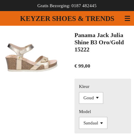
Gratis Bezorging: 0187 482445
Ga
direct
KEYZER SHOES & TRENDS
naar
de
hoofdinhoud
Panama Jack Julia
Shine B3 Oro/Gold
15222
€ 99,00
Kleur
Model