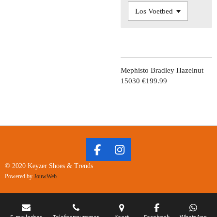
Mephisto Bradley Hazelnut
15030 €199.99
F
I
A
N
© 2020 Keyzer Shoes & Trends
C
S
Powered by
JouwWeb
E
T
B
A
O
G
E-mailadres
Telefoonnummer
Kaart
Facebook
WhatsApp