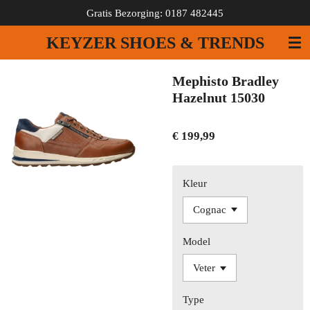
Gratis Bezorging: 0187 482445
Ga
direct
KEYZER SHOES & TRENDS
naar
de
hoofdinhoud
Mephisto Bradley
Hazelnut 15030
€ 199,99
Kleur
Model
Type