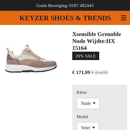
Gratis Bezorging: 0187 482445
Ga
direct
KEYZER SHOES & TRENDS
naar
de
hoofdinhoud
Xsensible Grenoble
Nude Wijdte:HX
15164
20% SALE
€ 171,99
€ 214,99
Kleur
Model