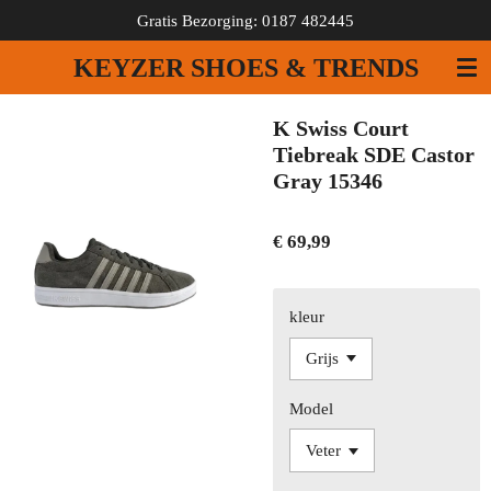
Gratis Bezorging: 0187 482445
Ga
direct
KEYZER SHOES & TRENDS
naar
de
hoofdinhoud
K Swiss Court
Tiebreak SDE Castor
Gray 15346
€ 69,99
kleur
Model