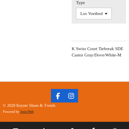
Type
K Swiss Court Tiebreak SDE
Castor Gray/Dove/White-M
F
I
A
N
© 2020 Keyzer Shoes & Trends
C
S
Powered by
JouwWeb
E
T
B
A