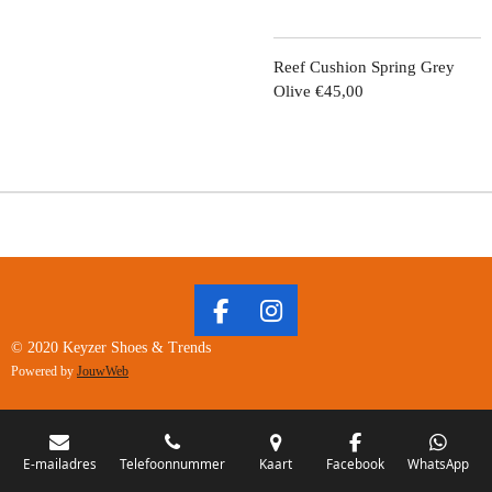
Reef Cushion Spring Grey
Olive €45,00
F
I
A
N
© 2020 Keyzer Shoes & Trends
C
S
Powered by
JouwWeb
E
T
B
A
O
G
O
R
E-mailadres
Telefoonnummer
Kaart
Facebook
WhatsApp
K
A