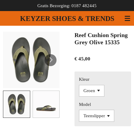
Gratis Bezorging: 0187 482445
Ga
direct
KEYZER SHOES & TRENDS
naar
de
hoofdinhoud
Reef Cushion Spring
Grey Olive 15335
€ 45,00
Kleur
Model