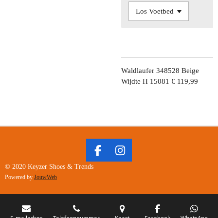
Waldlaufer 348528 Beige
Wijdte H 15081 € 119,99
F
I
A
N
© 2020 Keyzer Shoes & Trends
C
S
Powered by
JouwWeb
E
T
B
A
O
G
E-mailadres
Telefoonnummer
Kaart
Facebook
WhatsApp