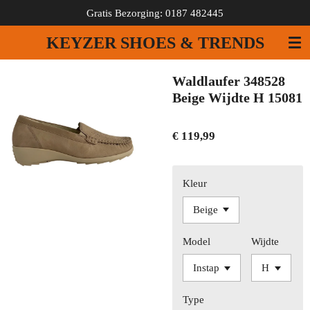
Gratis Bezorging: 0187 482445
Ga
direct
KEYZER SHOES & TRENDS
naar
de
hoofdinhoud
Waldlaufer 348528
Beige Wijdte H 15081
€ 119,99
Kleur
Model
Wijdte
Type