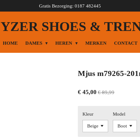
Gratis Bezorging: 0187 482445
YZER SHOES & TRE
HOME
DAMES
HEREN
MERKEN
CONTACT
Mjus m79265-201
€ 45,00
€ 89,99
Kleur
Model