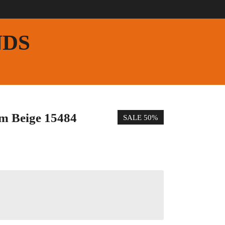
NDS
m Beige 15484
SALE 50%