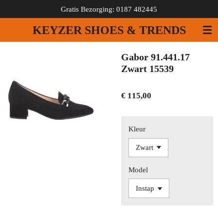
Gratis Bezorging: 0187 482445
Ga
direct
KEYZER SHOES & TRENDS
naar
de
hoofdinhoud
Gabor 91.441.17
Zwart 15539
€ 115,00
Kleur
Model