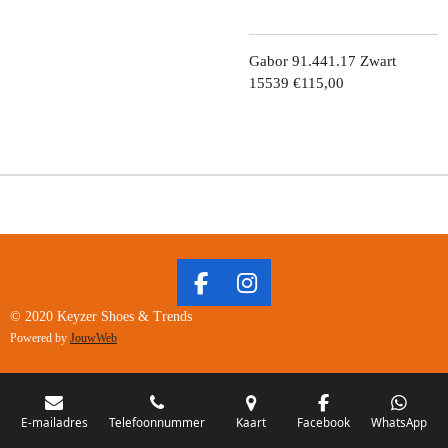
Gabor 91.441.17 Zwart
15539 €115,00
F
I
A
N
© 2020 Keyzer Shoes & Trends
C
S
Powered by
JouwWeb
E
T
B
A
O
G
O
R
E-mailadres
Telefoonnummer
Kaart
Facebook
WhatsApp
K
A