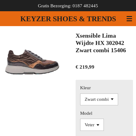
Gratis Bezorging: 0187 482445
Ga
direct
KEYZER SHOES & TRENDS
naar
de
hoofdinhoud
Xsensible Lima
Wijdte HX 302042
Zwart combi 15406
€ 219,99
Kleur
Model