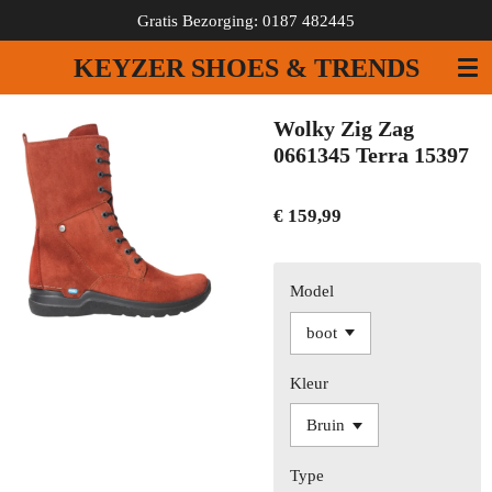
Gratis Bezorging: 0187 482445
Ga
direct
KEYZER SHOES & TRENDS
naar
de
hoofdinhoud
Wolky Zig Zag
0661345 Terra 15397
€ 159,99
Model
Kleur
Type