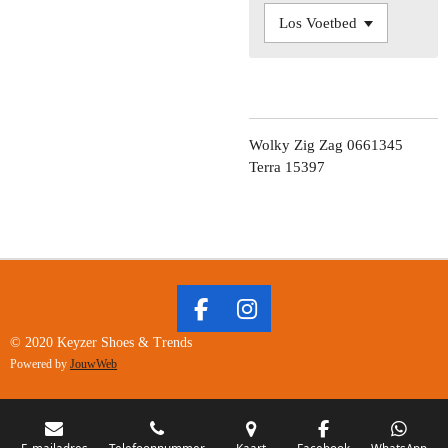
Wolky Zig Zag 0661345
Terra 15397
F
I
A
N
© 2020 Keyzer Shoes & Trends
C
S
Powered by
JouwWeb
E
T
B
A
O
G
E-mailadres
Telefoonnummer
Kaart
Facebook
WhatsApp