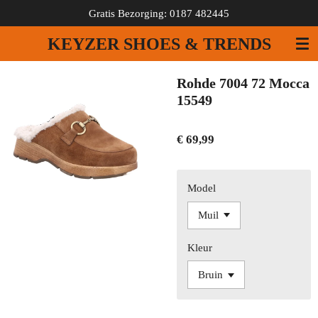
Gratis Bezorging: 0187 482445
Ga
direct
KEYZER SHOES & TRENDS
naar
de
hoofdinhoud
Rohde 7004 72 Mocca
15549
€ 69,99
Model
Kleur