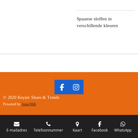
Spaanse sloffen in
verschillende kleuren
F
I
A
N
© 2020 Keyzer Shoes & Trends
C
S
Powered by
JouwWeb
E
T
B
A
O
G
O
R
E-mailadres
Telefoonnummer
Kaart
Facebook
WhatsApp
K
A