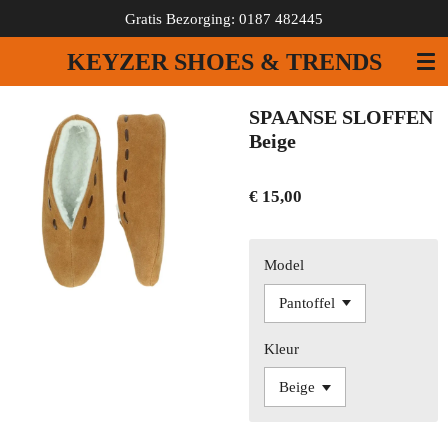
Gratis Bezorging: 0187 482445
Ga
direct
KEYZER SHOES & TRENDS
naar
de
hoofdinhoud
SPAANSE SLOFFEN
Beige
€ 15,00
Model
Kleur