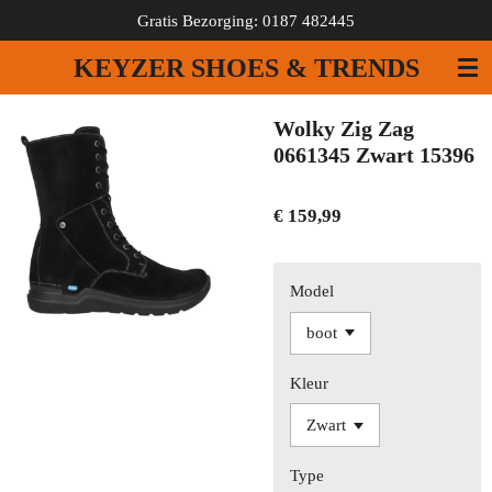
Gratis Bezorging: 0187 482445
Ga
direct
KEYZER SHOES & TRENDS
naar
de
hoofdinhoud
Wolky Zig Zag
0661345 Zwart 15396
€ 159,99
Model
Kleur
Type