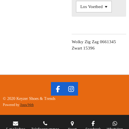
Wolky Zig Zag 0661345
Zwart 15396
F
I
A
N
© 2020 Keyzer Shoes & Trends
C
S
Powered by
JouwWeb
E
T
B
A
O
G
E-mailadres
Telefoonnummer
Kaart
Facebook
WhatsApp