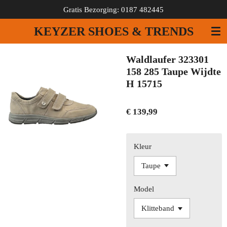
Gratis Bezorging: 0187 482445
Ga
direct
KEYZER SHOES & TRENDS
naar
de
hoofdinhoud
Waldlaufer 323301
158 285 Taupe Wijdte
H 15715
€ 139,99
Kleur
Model