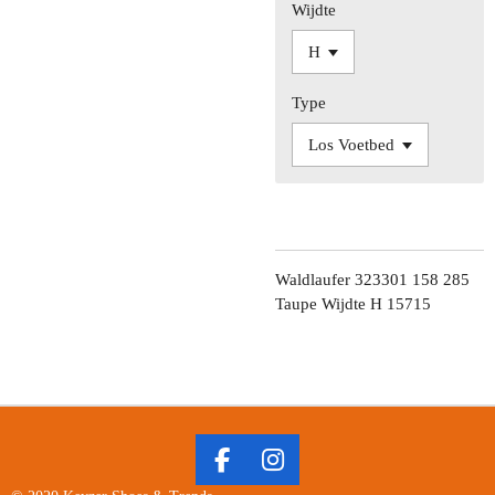
Wijdte
Type
Waldlaufer 323301 158 285
Taupe Wijdte H 15715
F
I
A
N