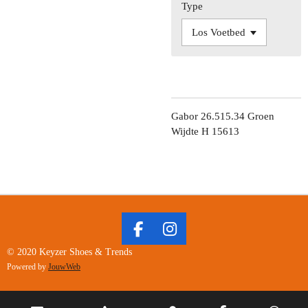
Type
Gabor 26.515.34 Groen
Wijdte H 15613
F
I
A
N
© 2020 Keyzer Shoes & Trends
C
S
Powered by
JouwWeb
E
T
B
A