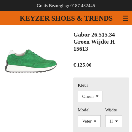
Gratis Bezorging: 0187 482445
Ga
direct
KEYZER SHOES & TRENDS
naar
de
hoofdinhoud
Gabor 26.515.34
Groen Wijdte H
15613
€ 125,00
Kleur
Model
Wijdte