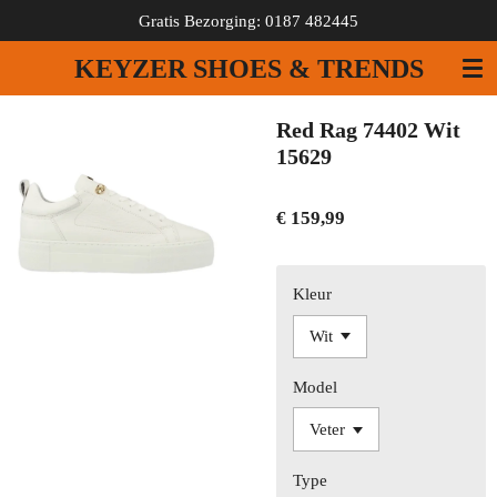
Gratis Bezorging: 0187 482445
Ga
direct
KEYZER SHOES & TRENDS
naar
de
hoofdinhoud
Red Rag 74402 Wit
15629
€ 159,99
Kleur
Model
Type