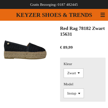
Gratis Bezorging: 0187 482445
Ga
direct
KEYZER SHOES & TRENDS
naar
de
hoofdinhoud
Red Rag 78182 Zwart
15631
€ 89,99
Kleur
Model