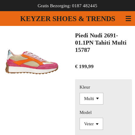
Gratis Bezorging: 0187 482445
Ga
direct
KEYZER SHOES & TRENDS
naar
de
hoofdinhoud
Piedi Nudi 2691-
01.1PN Tahiti Multi
15787
€ 199,99
Kleur
Model