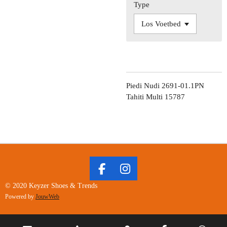
Type
Piedi Nudi 2691-01.1PN
Tahiti Multi 15787
F
I
A
N
© 2020 Keyzer Shoes & Trends
C
S
Powered by
JouwWeb
E
T
B
A