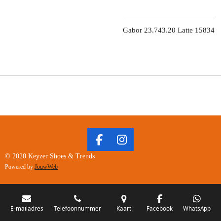
Gabor 23.743.20 Latte 15834
F
I
A
N
© 2020 Keyzer Shoes & Trends
C
S
Powered by
JouwWeb
E
T
B
A
O
G
O
R
E-mailadres
Telefoonnummer
Kaart
Facebook
WhatsApp
K
A