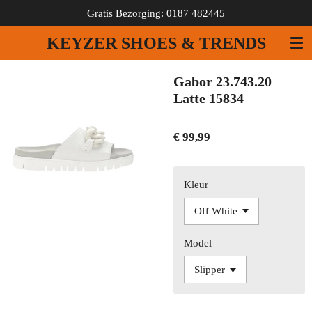
Gratis Bezorging: 0187 482445
Ga
direct
KEYZER SHOES & TRENDS
naar
de
hoofdinhoud
Gabor 23.743.20
Latte 15834
€ 99,99
Kleur
Model