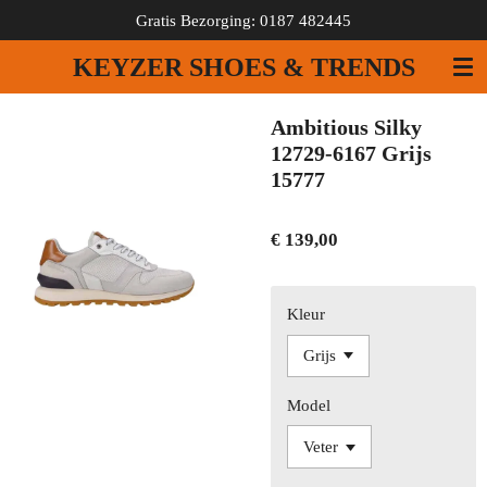
Gratis Bezorging: 0187 482445
Ga
direct
KEYZER SHOES & TRENDS
naar
de
hoofdinhoud
Ambitious Silky
12729-6167 Grijs
15777
€ 139,00
Kleur
Model