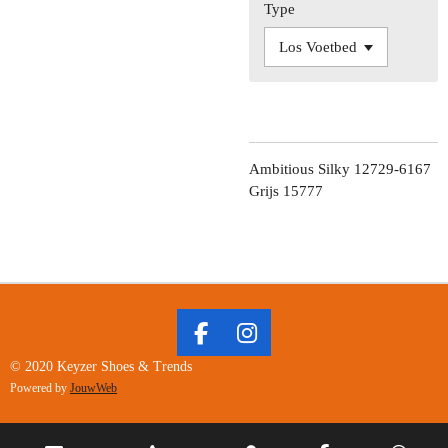
Type
Ambitious Silky 12729-6167
Grijs 15777
F
I
A
N
© 2020 Keyzer Shoes & Trends
C
S
Powered by
JouwWeb
E
T
B
A