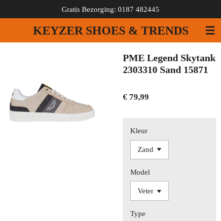
Gratis Bezorging: 0187 482445
Ga
direct
KEYZER SHOES & TRENDS
naar
de
hoofdinhoud
PME Legend Skytank
2303310 Sand 15871
€ 79,99
Kleur
Model
Type