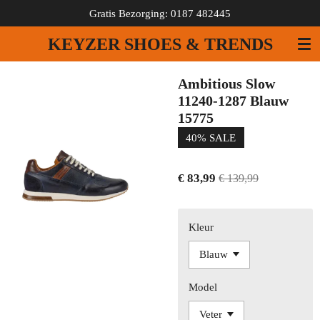
Gratis Bezorging: 0187 482445
Ga
direct
KEYZER SHOES & TRENDS
naar
de
hoofdinhoud
Ambitious Slow
11240-1287 Blauw
15775
40% SALE
€ 83,99
€ 139,99
Kleur
Model