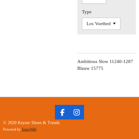
Type
Ambitious Slow 11240-1287
Blauw 15775
F
I
A
N
© 2020 Keyzer Shoes & Trends
C
S
Powered by
JouwWeb
E
T