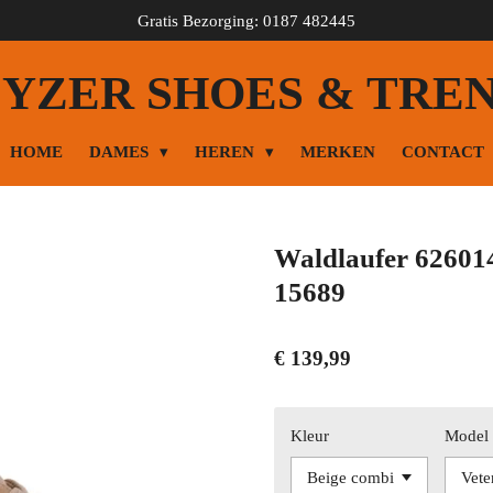
Gratis Bezorging: 0187 482445
YZER SHOES & TRE
HOME
DAMES
HEREN
MERKEN
CONTACT
Waldlaufer 626014
15689
€ 139,99
Kleur
Model